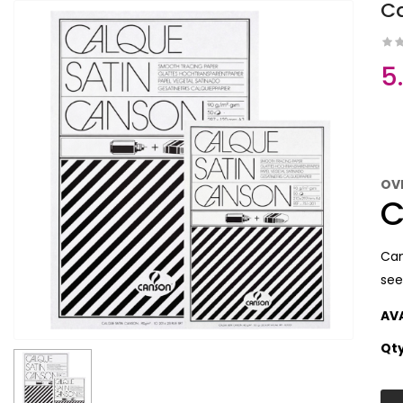
Ca
5
OV
C
Can
see
AV
Qt