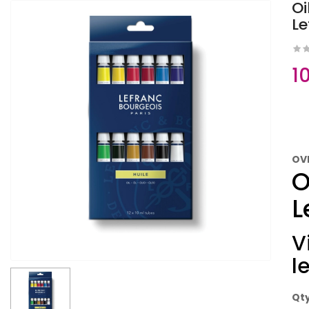
Oi
Le
1
OV
O
L
V
l
Qt