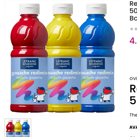
Re
50
Bo
4
OV
R
5
The
AV