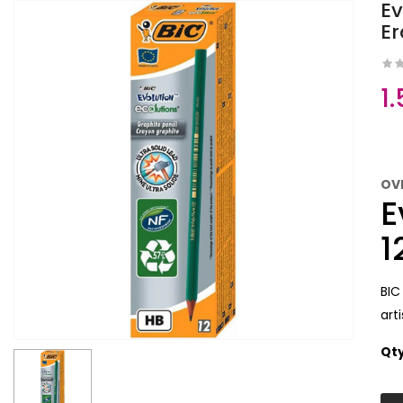
Ev
Er
1
OV
E
1
BIC
arti
Qt