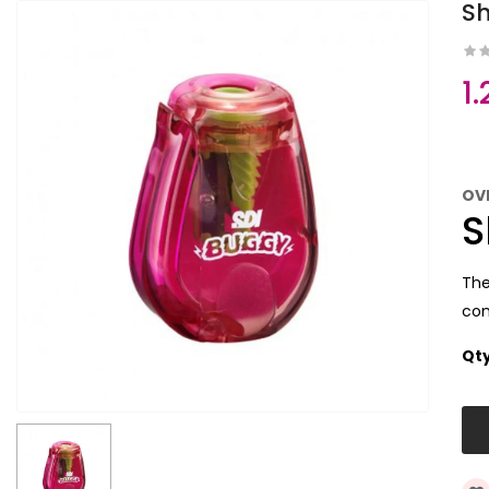
Sh
1
OV
S
The
com
Qt