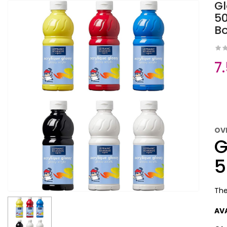
Gl
50
Bo
7
OV
G
5
The
AV