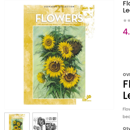
Fl
Le
4
OV
F
L
Flo
bea
Qt